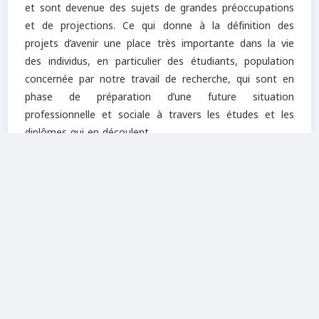
et sont devenue des sujets de grandes préoccupations
et de projections. Ce qui donne à la définition des
projets d’avenir une place très importante dans la vie
des individus, en particulier des étudiants, population
concernée par notre travail de recherche, qui sont en
phase de préparation d’une future situation
professionnelle et sociale à travers les études et les
diplômes qui en découlent.
La problématique qui nous intéresse donc dans ce vaste
sujet qui est l’avenir est celle des projets que définissent
cette catégorie de la société et des configurations qui
interviennent dans leurs définitions. Et ce, sur quatre
principales questions qui sont : la poursuite des études,
l’accès au travail, l’émigration et le mariage. Des projets
qu’on estime être des étapes cruciales dans la vie d’une
personne et qui contribuent à marquent au fer rouge
son passage de l’âge de la jeunesse à celui de l’adulte