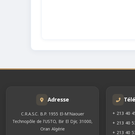
Adresse
Tél
+ 213 40 4
C.R.A.S.C. B.P. 1955 El-M'Naouer
Technopôle de l'USTO, Bir El Djir, 31000,
+ 213 40 5
Oran Algérie
+ 213 40 5