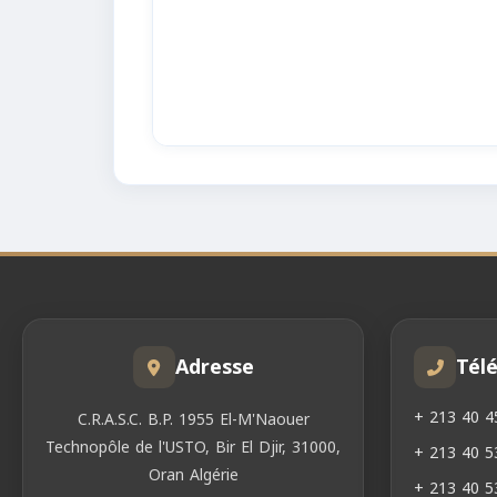
Adresse
Tél
+ 213 40 4
C.R.A.S.C. B.P. 1955 El-M'Naouer
Technopôle de l'USTO, Bir El Djir, 31000,
+ 213 40 5
Oran Algérie
+ 213 40 5