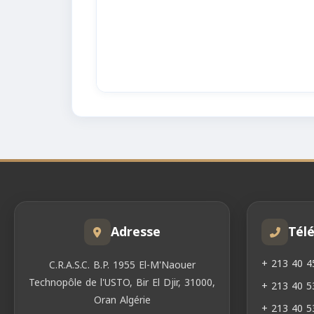
Adresse
Tél
+ 213 40 4
C.R.A.S.C. B.P. 1955 El-M'Naouer
Technopôle de l'USTO, Bir El Djir, 31000,
+ 213 40 5
Oran Algérie
+ 213 40 5