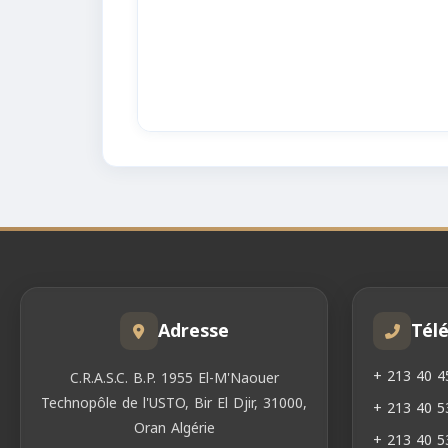
Adresse
Tél
+ 213 40 4
C.R.A.S.C. B.P. 1955 El-M'Naouer
Technopôle de l'USTO, Bir El Djir, 31000,
+ 213 40 5
Oran Algérie
+ 213 40 5