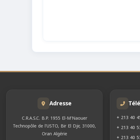
Adresse
Tél
+ 213 40 4
C.R.A.S.C. B.P. 1955 El-M'Naouer
Technopôle de l'USTO, Bir El Djir, 31000,
+ 213 40 5
Oran Algérie
+ 213 40 5