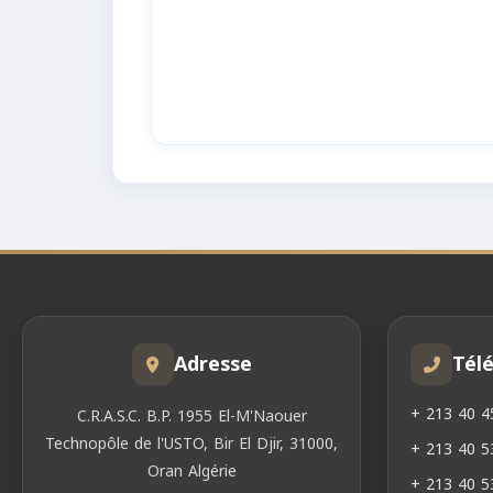
Adresse
Tél
+ 213 40 4
C.R.A.S.C. B.P. 1955 El-M'Naouer
Technopôle de l'USTO, Bir El Djir, 31000,
+ 213 40 5
Oran Algérie
+ 213 40 5