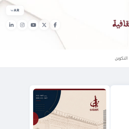
AR
التكوين