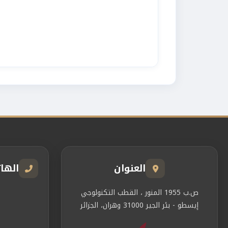
العنوان
الها
ص.ب 1955 المنور ، القطب التكنولوجي
إيسطو - بئر الجير 31000 وهران، الجزائر