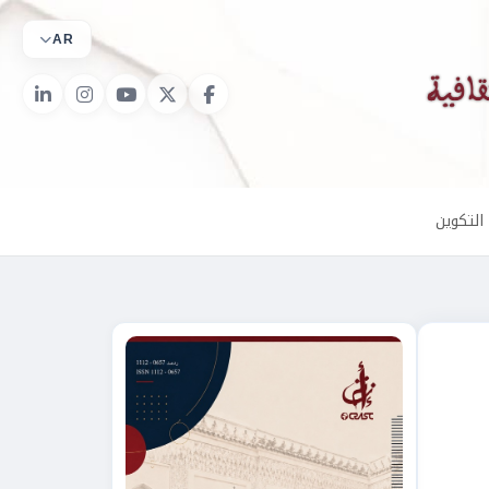
AR
التكوين