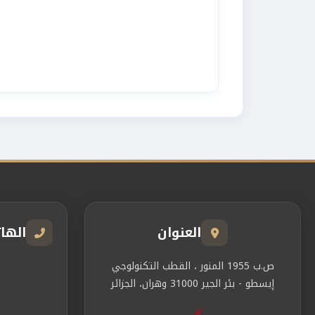
العنوان
الها
ص.ب 1955 المنور ، القطب التكنولوجي
إيسطو - بئر الجير 31000 وهران، الجزائر