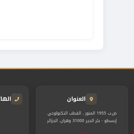
العنوان
الها
ص.ب 1955 المنور ، القطب التكنولوجي
إيسطو - بئر الجير 31000 وهران، الجزائر