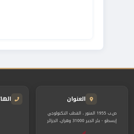
العنوان
الها
ص.ب 1955 المنور ، القطب التكنولوجي
إيسطو - بئر الجير 31000 وهران، الجزائر