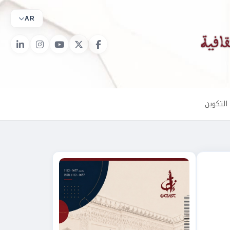
AR
التكوين