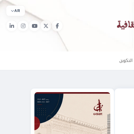
AR
التكوين