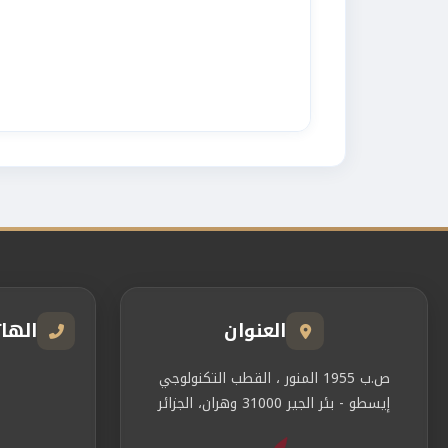
العنوان
الها
ص.ب 1955 المنور ، القطب التكنولوجي
إيسطو - بئر الجير 31000 وهران، الجزائر