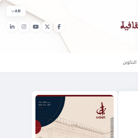
AR
التكوين