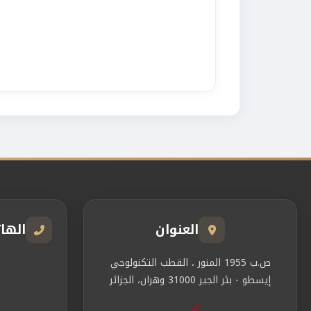
العنوان
الها
ص.ب 1955 المنور ، القطب التكنولوجي
إيسطو - بئر الجير 31000 وهران، الجزائر