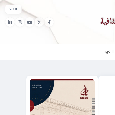
AR
التكوين