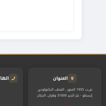
العنوان
الها
ص.ب 1955 المنور ، القطب التكنولوجي
إيسطو - بئر الجير 31000 وهران، الجزائر